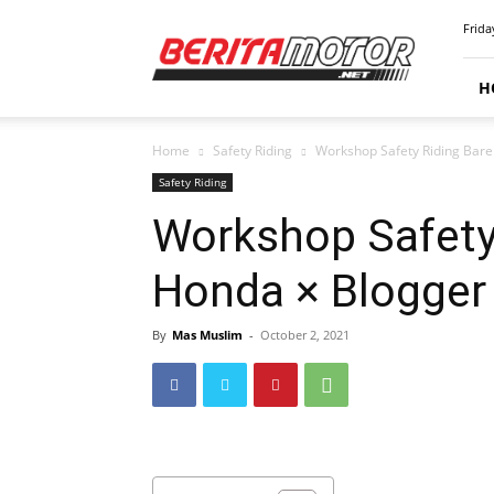
BERITAMOTOR.NET
Frida
H
Home
Safety Riding
Workshop Safety Riding Bare
Safety Riding
Workshop Safety
Honda × Blogger
By
Mas Muslim
-
October 2, 2021