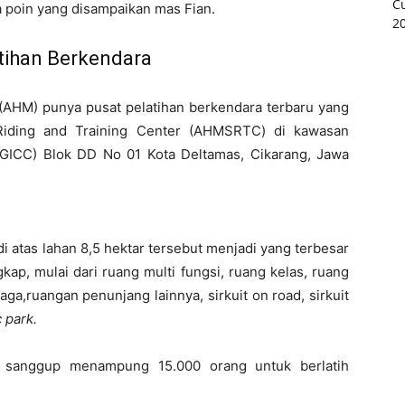
a poin yang disampaikan mas Fian.
tihan Berkendara
r (AHM) punya
pusat pelatihan berkendara terbaru
yang
Riding
and Training Center
(AHMSR
TC
) di kawasan
e (GICC) Blok DD No 01 Kota Deltamas, Cikarang, Jawa
i atas lahan 8,5 hektar tersebut menjadi yang terbesar
gkap, mulai dari ruang multi fungsi, ruang kelas, ruang
aga,ruangan penunjang lainnya, sirkuit on road, sirkuit
c park.
an sanggup
menampung 15.000 orang untuk berlatih