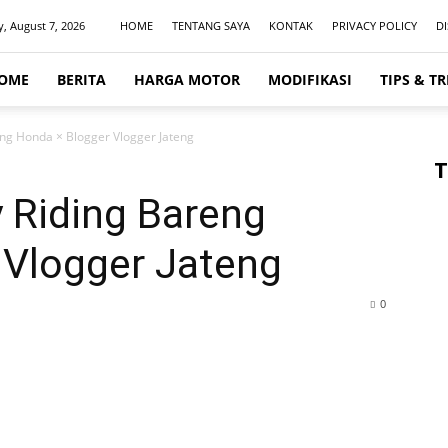
y, August 7, 2026
HOME
TENTANG SAYA
KONTAK
PRIVACY POLICY
D
OME
BERITA
HARGA MOTOR
MODIFIKASI
TIPS & TR
ng Honda × Blogger Vlogger Jateng
T
 Riding Bareng
 Vlogger Jateng
0