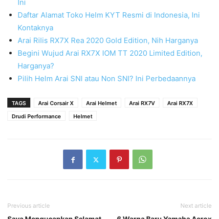
Ini
Daftar Alamat Toko Helm KYT Resmi di Indonesia, Ini
Kontaknya
Arai Rilis RX7X Rea 2020 Gold Edition, Nih Harganya
Begini Wujud Arai RX7X IOM TT 2020 Limited Edition,
Harganya?
Pilih Helm Arai SNI atau Non SNI? Ini Perbedaannya
TAGS
Arai Corsair X
Arai Helmet
Arai RX7V
Arai RX7X
Drudi Performance
Helmet
Previous article
Next article
Saya Mengucapkan Selamat
6 Warna Baru Yamaha Aerox