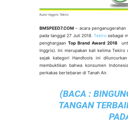
Kunci Inggris Tekiro
BMSPEED7.COM
– acara penganugerahan T
pada tanggal 27 Juli 2018.
Tekiro
sebagai m
penghargaan
Top Brand Award 2018
untu
Inggris). Ini merupakan kali kelima Tekir
sejak kategori Handtools ini diluncurk
membuktikan bahwa konsumen Indonesi
perkakas bertebaran di Tanah Air.
(BACA :
BINGUN
TANGAN TERBAI
PADA