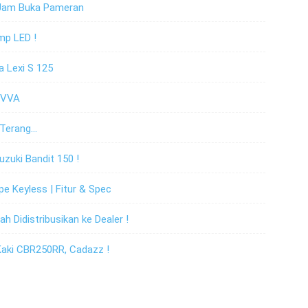
 Jam Buka Pameran
mp LED !
 Lexi S 125
 VVA
 Terang…
zuki Bandit 150 !
e Keyless | Fitur & Spec
 Didistribusikan ke Dealer !
Kaki CBR250RR, Cadazz !