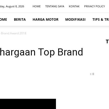
day, August 8, 2026
HOME
TENTANG SAYA
KONTAK
PRIVACY POLICY
OME
BERITA
HARGA MOTOR
MODIFIKASI
TIPS & TR
p Brand Award 2018
T
ghargaan Top Brand
0