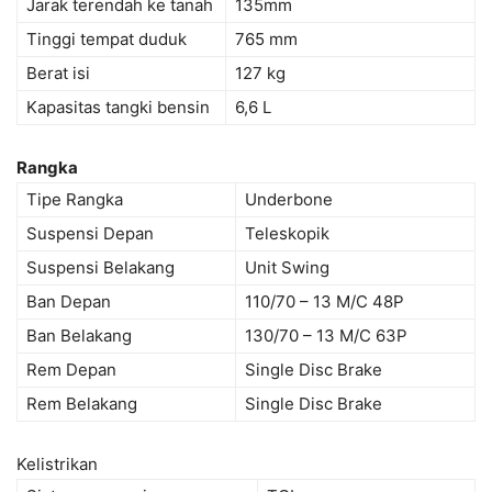
Jarak terendah ke tanah
135mm
Tinggi tempat duduk
765 mm
Berat isi
127 kg
Kapasitas tangki bensin
6,6 L
Rangka
Tipe Rangka
Underbone
Suspensi Depan
Teleskopik
Suspensi Belakang
Unit Swing
Ban Depan
110/70 – 13 M/C 48P
Ban Belakang
130/70 – 13 M/C 63P
Rem Depan
Single Disc Brake
Rem Belakang
Single Disc Brake
Kelistrikan