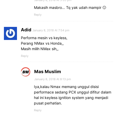
January 8, 2018 At 5:35 pm
Makasih masbro… Tq yak udah mampir 🙂
Reply
Adid
January 8, 2018 At 7:54 pm
Performa mesin vs keyless,
Perang NMax vs Honda,,
Masih milih NMax sih,,
Reply
Mas Muslim
January 8, 2018 At 8:13 pm
Iya,kalau Nmax memang unggul disisi
performace sedang PCX unggul difitur dalam
hal ini keyless ignition system yang menjadi
pusat perhatian.
Reply