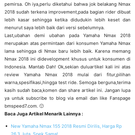
pemirsa. Oh iya,perlu diketahui bahwa jok belakang Nmax
2018 sudah terkena improvement,pada bagian rider dibuat
lebih kasar sehingga ketika didudukin lebih keset dan
menurut saya lebih baik dari versi sebelumnya.
Last,ubahan demi ubahan pada Yamaha Nmax 2018
merupakan atas permintaan dari konsumen Yamaha Nmax
lama sehingga di Nmax baru lebih baik. Karena memang
Nmax 2018 ini didevelopment khusus untuk konsumen di
Indonesia. Mantab Dah! Ok,sekian duluartikel kali ini atas
review Yamaha Nmax 2018 mulai dari fitur,pilihan
warna,spesifikasi,hingga test ride. Semoga berguna,terima
kasih sudah baca,komen dan share artikel ini. Jangan lupa
ya untuk subscribe to blog via email dan like Fanspage
bmspeed7.com. 🙂
Baca Juga Artikel Menarik Lainnya :
New Yamaha Nmax 155 2018 Resmi Dirilis, Harga Rp
26,3 Juta, Spek Sama!