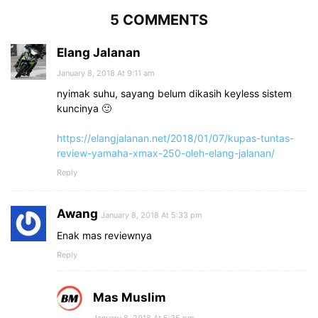
5 COMMENTS
Elang Jalanan
January 8, 2018 At 9:11 am
nyimak suhu, sayang belum dikasih keyless sistem
kuncinya 🙂
https://elangjalanan.net/2018/01/07/kupas-tuntas-
review-yamaha-xmax-250-oleh-elang-jalanan/
Reply
Awang
January 8, 2018 At 5:33 pm
Enak mas reviewnya
Reply
Mas Muslim