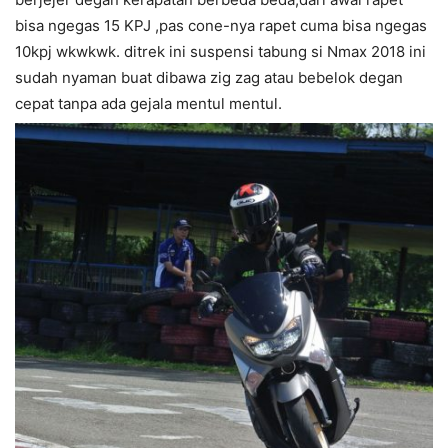
bisa ngegas 15 KPJ ,pas cone-nya rapet cuma bisa ngegas
10kpj wkwkwk. ditrek ini suspensi tabung si Nmax 2018 ini
sudah nyaman buat dibawa zig zag atau bebelok degan
cepat tanpa ada gejala mentul mentul.