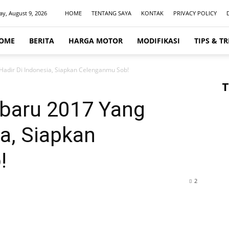
y, August 9, 2026
HOME
TENTANG SAYA
KONTAK
PRIVACY POLICY
OME
BERITA
HARGA MOTOR
MODIFIKASI
TIPS & TR
Hadir Di Indonesia, Siapkan Celenganmu Sob!
T
rbaru 2017 Yang
ia, Siapkan
!
2