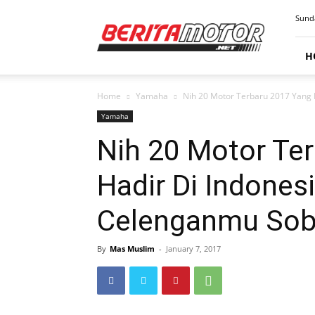
BERITAMOTOR.NET
Sunda
H
Home
Yamaha
Nih 20 Motor Terbaru 2017 Yang 
Yamaha
Nih 20 Motor Te
Hadir Di Indones
Celenganmu Sob
By
Mas Muslim
-
January 7, 2017