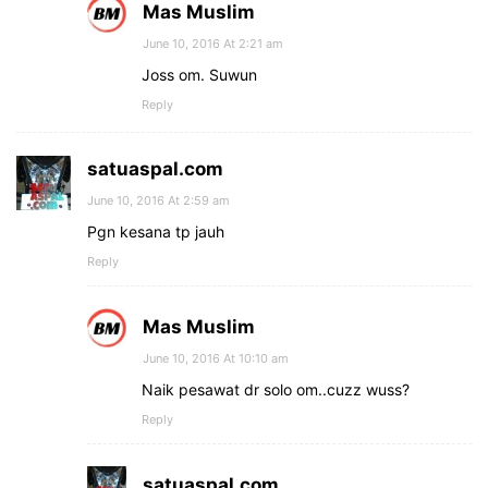
Mas Muslim
June 10, 2016 At 2:21 am
Joss om. Suwun
Reply
satuaspal.com
June 10, 2016 At 2:59 am
Pgn kesana tp jauh
Reply
Mas Muslim
June 10, 2016 At 10:10 am
Naik pesawat dr solo om..cuzz wuss?
Reply
satuaspal.com