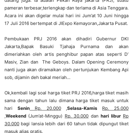
datang juga. Ia adalah Pekan Raya jakarta (PRJ), suatu
pameran terbesar,terlengkap dan terlama di Asia Tenggara.
Acara ini akan digelar mulai hari ini Jum’at 10 Juni hingga
17 Juli 2016 bertempat di JIExpo Kemayoran,Jakarta Pusat.
Pembukaan PRJ 2016 akan dihadiri Gubernur DKI
Jakarta,Bapak Basuki Tjahaja Purnama dan akan
dimeriahkan oleh artis penghibur papan atas seperti D’
Masiv, Zian dan The Geboys. Dalam Opening Ceremony
nanti juga akan diramaikan oleh pertunjukan Kembang Api
sob, dijamin deh bakal meriah…
Ok,kembali lagi soal harga tiket PRJ 2016,harga tiket masih
sama dengan tahun lalu dimana harga tiket masuk untuk
hari
Senin
Rp. 20.000
,
Selasa-Kamis
Rp. 25.000
,
Weekend
(Jum’at-Minggu)
Rp. 30.000
dan
hari libur
Rp
30.000
bagi lansia lebih dari 60 tahun tidak dipungut tiket
masuk alias gratis.