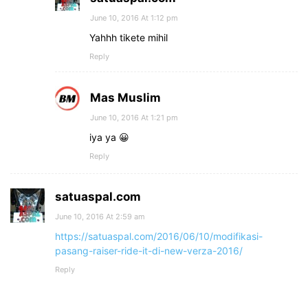
June 10, 2016 At 1:12 pm
Yahhh tikete mihil
Reply
Mas Muslim
June 10, 2016 At 1:21 pm
iya ya 😀
Reply
satuaspal.com
June 10, 2016 At 2:59 am
https://satuaspal.com/2016/06/10/modifikasi-
pasang-raiser-ride-it-di-new-verza-2016/
Reply