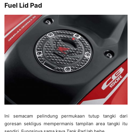
Fuel Lid Pad
Ini semacam pelindung permukaan tutup tangki dari
goresan sekligus mempermanis tampilan area tangki itu
sendiri. Fungsinya sama kaya
Tank Pad
lah hehe.