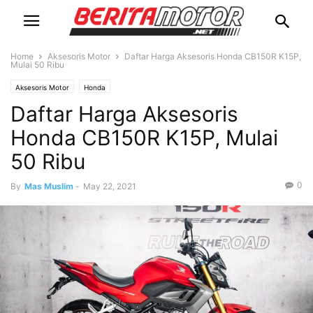
Home
Aksesoris Motor
Daftar Harga Aksesoris Honda CB150R K15P,
Mulai 50 Ribu
Aksesoris Motor
Honda
Daftar Harga Aksesoris
Honda CB150R K15P, Mulai
50 Ribu
0
By
Mas Muslim
-
May 22, 2021