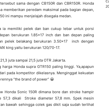
 tersebut sama dengan CB150R dan CBR150R. Honda
na memberikan peredam maksimal pada bagian depan,
50 ini mampu menjelajah disegala medan.
a ia memiliki pelek dan ban cukup lebar untuk porsi
epan berukuran 1.85×17 inch dan ban depan paling
kan pelek belakang berukuran 3.50×17 inch dengan
X king yaitu berukuran 120/70-17.
21,3 juta sampai 21,5 juta OTR Jakarta.
 harga Honda supra GTR150 paling tinggi. Ya,apapun
 dari pada kompetitor dikelasnya. Menginggat kekuatan
erennya “the brand of power” 😀
ew Honda Sonic 150R dimana bore dan stroke hampir
re 57,3 dikali Stroke diameter 57,8 mm. Spek mesin
ran bawah sehingga colek gas dikit saja sudah terlihat