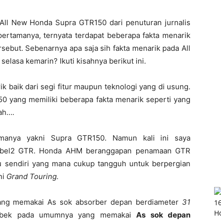
ll New Honda Supra GTR150 dari penuturan jurnalis
ertamanya, ternyata terdapat beberapa fakta menarik
rsebut. Sebenarnya apa saja sih fakta menarik pada All
elasa kemarin? Ikuti kisahnya berikut ini.
ik baik dari segi fitur maupun teknologi yang di usung.
0 yang memiliki beberapa fakta menarik seperti yang
lah….
amanya yakni Supra GTR150. Namun kali ini saya
bel2 GTR. Honda AHM beranggapan penamaan GTR
u sendiri yang mana cukup tangguh untuk berpergian
ni
Grand Touring.
yang memakai As sok absorber depan berdiameter
31
 bebek pada umumnya yang memakai
As sok depan