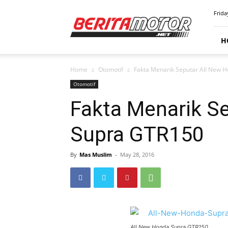
BERITAMOTOR.NET
Frida
H
Home
Otomotif
Fakta Menarik Seputar All New 
Otomotif
Fakta Menarik S
Supra GTR150
By
Mas Muslim
-
May 28, 2016
All New Honda Supra GTR150