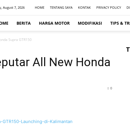
y, August 7, 2026
HOME
TENTANG SAYA
KONTAK
PRIVACY POLICY
D
OME
BERITA
HARGA MOTOR
MODIFIKASI
TIPS & TR
Honda Supra GTR150
T
eputar All New Honda
0