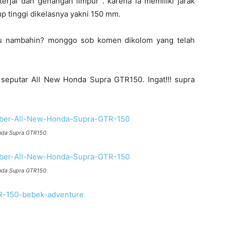
erjal dan genangan limpur . karena ia memiliki jarak
p tinggi dikelasnya yakni 150 mm.
au nambahin? monggo sob komen dikolom yang telah
seputar All New Honda Supra GTR150. Ingat!!! supra
onda Supra GTR150
onda Supra GTR150