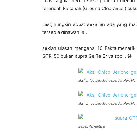
libas segala medan sekalipoun itu medan t
terendah ke tanah (Ground Clearance ) cuku
Last,mungkin sobat sekalian ada yang m
tersedia dibawah ini.
sekian ulasan mengenai 10 Fakta menarik 
GTR150 bukan supra Ge Te Er ya sob… 😀
aksi chico Jericho geber All New H
aksi chico Jericho geber All New H
Bebek Adventure