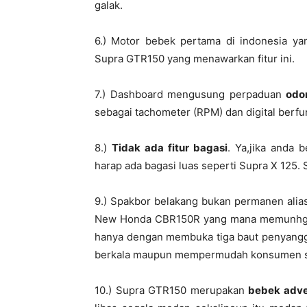
galak.
6.) Motor bebek pertama di indonesia 
Supra GTR150 yang menawarkan fitur ini.
7.) Dashboard mengusung perpaduan
odo
sebagai tachometer (RPM) dan digital berfu
8.)
Tidak ada fitur bagasi
. Ya,jika anda
harap ada bagasi luas seperti Supra X 125. 
9.) Spakbor belakang bukan permanen ali
New Honda CBR150R yang mana memunhgki
hanya dengan membuka tiga baut penyangg
berkala maupun mempermudah konsumen sa
10.) Supra GTR150 merupakan
bebek adve