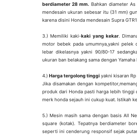
berdiameter 28 mm.
Bahkan diameter As
mendesain ukuran sebesar itu (31 mm) gu
karena disini Honda mendesain Supra GTR1
3.) Memiliki kaki-
kaki yang kekar
. Diman
motor bebek pada umumnya,yakni pelek d
lebar dikelasnya yakni 90/80-17 sedang
ukuran ban belakang sama dengan Yamaha M
4.)
Harga tergolong tinggi
yakni kisaran Rp 
Jika disamakan dengan kompetitor,memang
produk dari Honda pasti harga lebih tinggi
merk honda sejauh ini cukup kuat. Istikah k
5.) Mesin masih sama dengan basis All N
square (kotak). Tepatnya berdiameter bo
seperti ini cenderung responsif sejak puta