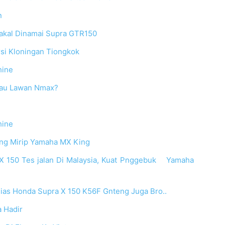
n
akal Dinamai Supra GTR150
si Kloningan Tiongkok
hine
Mau Lawan Nmax?
hine
ng Mirip Yamaha MX King
 X 150 Tes jalan Di Malaysia, Kuat Pnggebuk Yamaha
lias Honda Supra X 150 K56F Gnteng Juga Bro..
 Hadir