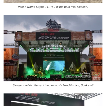
Varian warna Supra GTR150 di the park mall solobaru
Sangat meriah ditemani iringan musik band Endang Soekamti