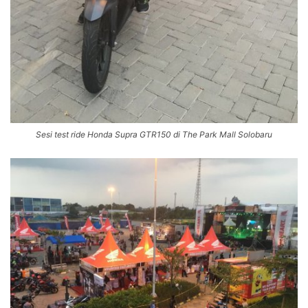
Sesi test ride Honda Supra GTR150 di The Park Mall Solobaru