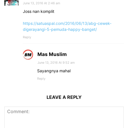
June 13, 2016 At 2:46 am
Joss nan komplit
https://satuaspal.com/2016/06/13/abg-cewek-
digerayangi-5-pemuda-happy-banget/
Reply
Mas Muslim
June 13, 2016 At 9:52 am
Sayangnya mahal
Reply
LEAVE A REPLY