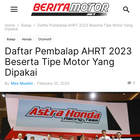
Home
Balap
Daftar Pembalap AHRT 2023 Beserta Tipe Motor Yang
Dipakai
Balap
Honda
Otomotif
Daftar Pembalap AHRT 2023
Beserta Tipe Motor Yang
Dipakai
0
By
Mas Muslim
-
February 20, 2023