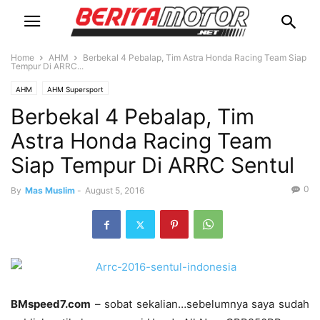
Home
AHM
Berbekal 4 Pebalap, Tim Astra Honda Racing Team Siap
Tempur Di ARRC...
AHM
AHM Supersport
Berbekal 4 Pebalap, Tim
Astra Honda Racing Team
Siap Tempur Di ARRC Sentul
0
By
Mas Muslim
-
August 5, 2016
BMspeed7.com
– sobat sekalian…sebelumnya saya sudah