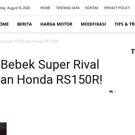
day, August 8, 2026
HOME
TENTANG SAYA
KONTAK
PRIVACY POLICY
OME
BERITA
HARGA MOTOR
MODIFIKASI
TIPS & TR
al Yamaha Y15ZR dan Honda RS150R!
T
, Bebek Super Rival
an Honda RS150R!
1