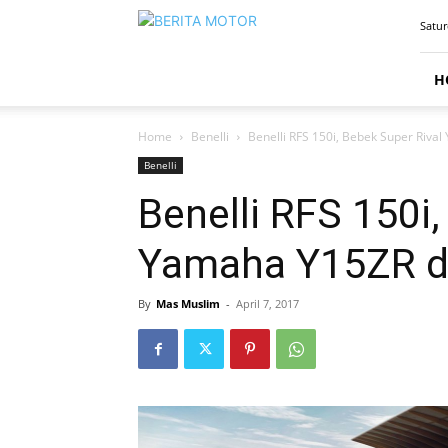
BERITAMOTOR.NET
Satur
H
Home
Benelli
Benelli RFS 150i, Bebek Super Riv
Benelli
Benelli RFS 150i
Yamaha Y15ZR d
By
Mas Muslim
-
April 7, 2017