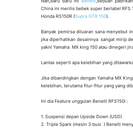
Nah,baru baru ini
Benelli
,sebuah pabrikan
China ini merilis bebek super berlabel RFS
Honda RS150R (
Supra GTR 150
).
Banyak pemirsa diluaran sana menyebut i
jika diperhatikan desainnya sangat mirip 
yakni Yamaha MX king 150 atau dinegeri ji
Lantas seperti apa kelebihan yang ditawark
Jika dibandingkan dengan Yamaha MX King
kelebihan, terutama fitur-fitur yang yang 
Ini dia Feature unggulan Benelli RFS150i :
1. Suspensi depan Upside Down (USD)
2. Triple Spark (mesin 3 busi ) Benelli me