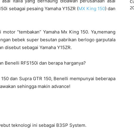
 asal Italia yang bernaung dibawah perusahaan asal
 150i sebagai pesaing Yamaha Y15ZR (
MX King 150
) dan
ni motor “tembakan” Yamaha Mx King 150. Ya,memang
dengan bebek super besutan pabrikan berlogo garputala
ran disebut sebagai Yamaha Y15ZR.
an Benelli RFS150i dan berapa harganya?
 150 dan Supra GTR 150, Benelli mempunyai beberapa
dibawakan sehingga makin advance!
nyebut teknologi ini sebagai B3SP System.