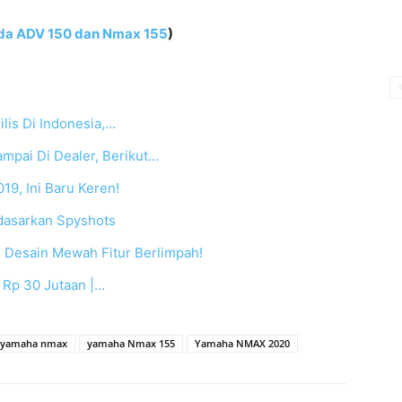
nda ADV 150 dan Nmax 155
)
lis Di Indonesia,…
pai Di Dealer, Berikut…
9, Ini Baru Keren!
dasarkan Spyshots
, Desain Mewah Fitur Berlimpah!
 Rp 30 Jutaan |…
yamaha nmax
yamaha Nmax 155
Yamaha NMAX 2020