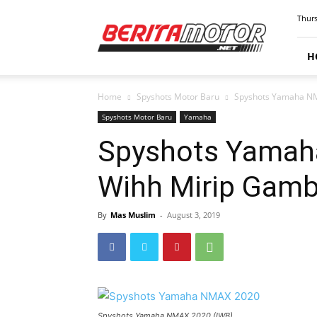
BERITAMOTOR.NET
Thurs
H
Home
Spyshots Motor Baru
Spyshots Yamaha NM
Spyshots Motor Baru
Yamaha
Spyshots Yamah
Wihh Mirip Gamb
By
Mas Muslim
-
August 3, 2019
Spyshots Yamaha NMAX 2020 (IWB)