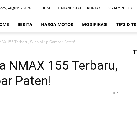
day, August 6, 2026
HOME
TENTANG SAYA
KONTAK
PRIVACY POLICY
OME
BERITA
HARGA MOTOR
MODIFIKASI
TIPS & TR
AX 155 Terbaru, Wihh Mirip Gambar Paten!
T
a NMAX 155 Terbaru,
ar Paten!
2