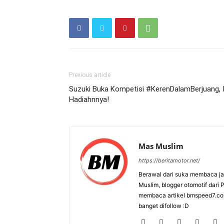
Previous article
Suzuki Buka Kompetisi #KerenDalamBerjuang, I
Hadiahnnya!
Mas Muslim
https://beritamotor.net/
Berawal dari suka membaca j
Muslim, blogger otomotif dari
membaca artikel bmspeed7.co
banget difollow :D