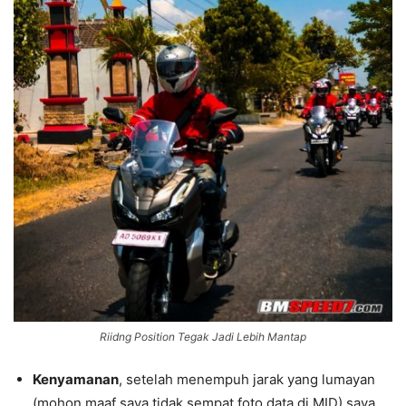
Riidng Position Tegak Jadi Lebih Mantap
Kenyamanan
, setelah menempuh jarak yang lumayan
(mohon maaf saya tidak sempat foto data di MID) saya