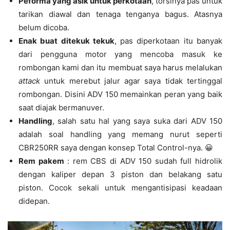
Peforma yang asik untuk perkotaan
, torsinya pas untuk
tarikan diawal dan tenaga tenganya bagus. Atasnya
belum dicoba.
Enak buat ditekuk tekuk
, pas diperkotaan itu banyak
dari pengguna motor yang mencoba masuk ke
rombongan kami dan itu membuat saya harus melalukan
attack
untuk merebut jalur agar saya tidak tertinggal
rombongan. Disini ADV 150 memainkan peran yang baik
saat diajak bermanuver.
Handling
, salah satu hal yang saya suka dari ADV 150
adalah soal handling yang memang nurut seperti
CBR250RR saya dengan konsep Total Control-nya. 😀
Rem pakem
: rem CBS di ADV 150 sudah full hidrolik
dengan kaliper depan 3 piston dan belakang satu
piston. Cocok sekali untuk mengantisipasi keadaan
didepan.