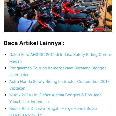
Baca Artikel Lainnya :
Galeri Foto AHSRIC 2019 di Indako Safety Riding Centre
Medan
Pengalaman Touring Kemerdekaan Bersama Blogger
Jateng dan…
Astra Honda Safety Riding Instructor Competition 2017
Ciptakan…
Mudik 2024 : Ini Daftar Alamat Bengkel & Pos Jaga
Yamaha se-Indonesia
Resmi Rilis Di Jawa Tengah, Harga Honda Supra
GTR150 Rp 22,075…