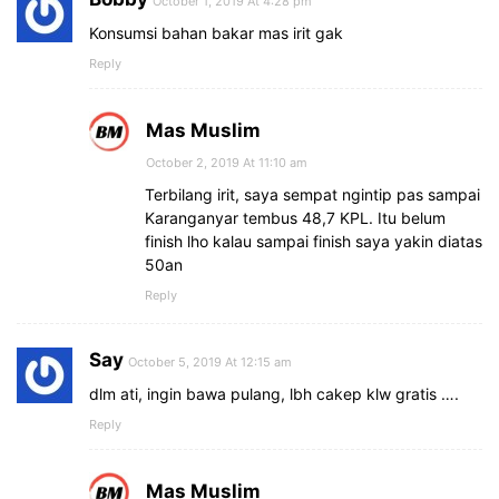
October 1, 2019 At 4:28 pm
Konsumsi bahan bakar mas irit gak
Reply
Mas Muslim
October 2, 2019 At 11:10 am
Terbilang irit, saya sempat ngintip pas sampai
Karanganyar tembus 48,7 KPL. Itu belum
finish lho kalau sampai finish saya yakin diatas
50an
Reply
Say
October 5, 2019 At 12:15 am
dlm ati, ingin bawa pulang, lbh cakep klw gratis ….
Reply
Mas Muslim