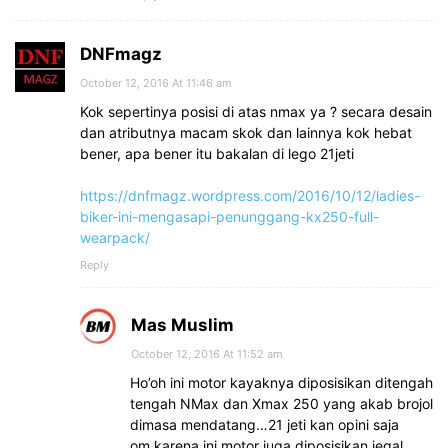
DNFmagz
October 12, 2016 At 11:46 am
Kok sepertinya posisi di atas nmax ya ? secara desain
dan atributnya macam skok dan lainnya kok hebat
bener, apa bener itu bakalan di lego 21jeti
https://dnfmagz.wordpress.com/2016/10/12/ladies-
biker-ini-mengasapi-penunggang-kx250-full-
wearpack/
Reply
Mas Muslim
October 12, 2016 At 11:52 am
Ho’oh ini motor kayaknya diposisikan ditengah
tengah NMax dan Xmax 250 yang akab brojol
dimasa mendatang…21 jeti kan opini saja
om,karena ini motor juga diposisikan jegal