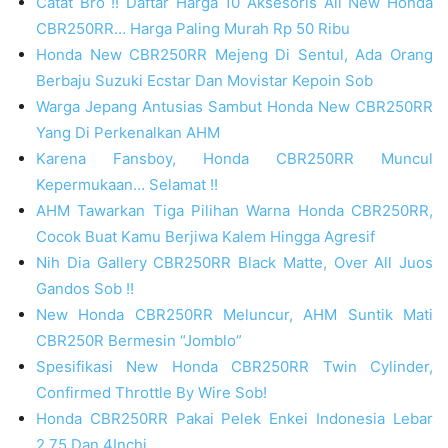
Catat Bro !! Daftar Harga 10 Aksesoris All New Honda
CBR250RR… Harga Paling Murah Rp 50 Ribu
Honda New CBR250RR Mejeng Di Sentul, Ada Orang
Berbaju Suzuki Ecstar Dan Movistar Kepoin Sob
Warga Jepang Antusias Sambut Honda New CBR250RR
Yang Di Perkenalkan AHM
Karena Fansboy, Honda CBR250RR Muncul
Kepermukaan… Selamat !!
AHM Tawarkan Tiga Pilihan Warna Honda CBR250RR,
Cocok Buat Kamu Berjiwa Kalem Hingga Agresif
Nih Dia Gallery CBR250RR Black Matte, Over All Juos
Gandos Sob !!
New Honda CBR250RR Meluncur, AHM Suntik Mati
CBR250R Bermesin “Jomblo”
Spesifikasi New Honda CBR250RR Twin Cylinder,
Confirmed Throttle By Wire Sob!
Honda CBR250RR Pakai Pelek Enkei Indonesia Lebar
2,75 Dan 4Inchi