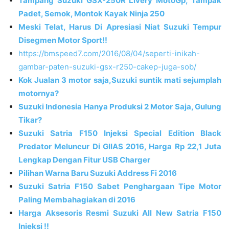
Tampang Suzuki GSX-250R Livery MotoGp, Tampak
Padet, Semok, Montok Kayak Ninja 250
Meski Telat, Harus Di Apresiasi Niat Suzuki Tempur
Disegmen Motor Sport!!
https://bmspeed7.com/2016/08/04/seperti-inikah-
gambar-paten-suzuki-gsx-r250-cakep-juga-sob/
Kok Jualan 3 motor saja,Suzuki suntik mati sejumplah
motornya?
Suzuki Indonesia Hanya Produksi 2 Motor Saja, Gulung
Tikar?
Suzuki Satria F150 Injeksi Special Edition Black
Predator Meluncur Di GIIAS 2016, Harga Rp 22,1 Juta
Lengkap Dengan Fitur USB Charger
Pilihan Warna Baru Suzuki Address Fi 2016
Suzuki Satria F150 Sabet Penghargaan Tipe Motor
Paling Membahagiakan di 2016
Harga Aksesoris Resmi Suzuki All New Satria F150
Injeksi !!