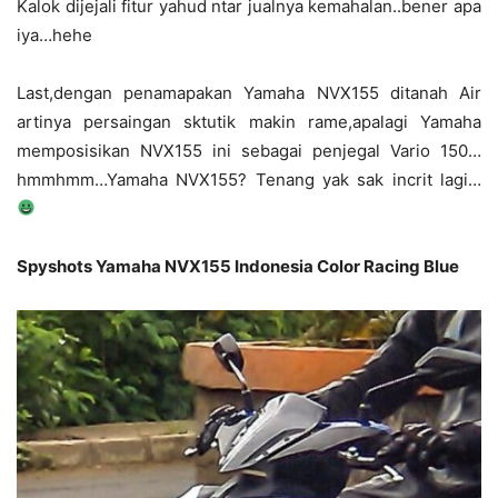
Kalok dijejali fitur yahud ntar jualnya kemahalan..bener apa
iya…hehe
Last,dengan penamapakan Yamaha NVX155 ditanah Air
artinya persaingan sktutik makin rame,apalagi Yamaha
memposisikan NVX155 ini sebagai penjegal Vario 150…
hmmhmm…Yamaha NVX155? Tenang yak sak incrit lagi…
Spyshots Yamaha NVX155 Indonesia Color Racing Blue