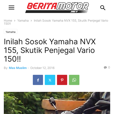
Home
Yamaha
Inilah Sosok Yamaha NVX 155, Skutik Penjegal Vario
150!!
Yamaha
Inilah Sosok Yamaha NVX
155, Skutik Penjegal Vario
150!!
0
By
Mas Muslim
-
October 12, 2016