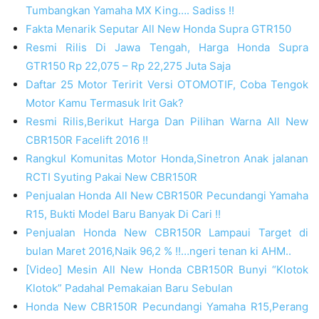
Tumbangkan Yamaha MX King…. Sadiss !!
Fakta Menarik Seputar All New Honda Supra GTR150
Resmi Rilis Di Jawa Tengah, Harga Honda Supra
GTR150 Rp 22,075 – Rp 22,275 Juta Saja
Daftar 25 Motor Teririt Versi OTOMOTIF, Coba Tengok
Motor Kamu Termasuk Irit Gak?
Resmi Rilis,Berikut Harga Dan Pilihan Warna All New
CBR150R Facelift 2016 !!
Rangkul Komunitas Motor Honda,Sinetron Anak jalanan
RCTI Syuting Pakai New CBR150R
Penjualan Honda All New CBR150R Pecundangi Yamaha
R15, Bukti Model Baru Banyak Di Cari !!
Penjualan Honda New CBR150R Lampaui Target di
bulan Maret 2016,Naik 96,2 % !!…ngeri tenan ki AHM..
[Video] Mesin All New Honda CBR150R Bunyi “Klotok
Klotok” Padahal Pemakaian Baru Sebulan
Honda New CBR150R Pecundangi Yamaha R15,Perang