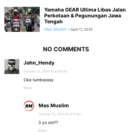
Yamaha GEAR Ultima Libas Jalan
Perkotaan & Pegunungan Jawa
Tengah
Mas Muslim
-
April 11, 2025
NO COMMENTS
John_Hendy
October 12, 2016 At 8:56 am
Oke tumbassss
Reply
Mas Muslim
October 12, 2016 At 9:11 am
3 yo om??
Reply