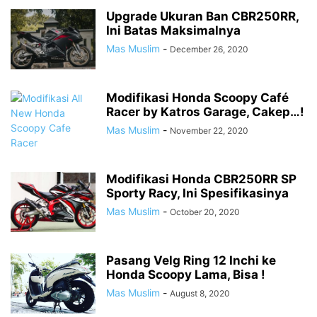
LAMBRETTA
MOBIL
MOBIL BARU
MODIFIKASI
Upgrade Ukuran Ban CBR250RR,
Ini Batas Maksimalnya
MODIFIKASI STRIPING
MOGE
MOTOGP
MOTOR BARU
Mas Muslim
-
MOTOR GLOBAL
MOTOR KLONINGAN
December 26, 2020
MV AGUSTA
NEW PRODUCT
NEWS
OHLINS SUSPENSION
OLI
OPINI
OTOMOTIF
PAJAK MOTOR
PAMERAN OTOMOTIF
PIAGGIO
PROMO MENARIK
Modifikasi Honda Scoopy Café
RENDER MOTOR
RESPIRO
REVIEW
REXCO
ROAD RACE
Racer by Katros Garage, Cakep…!
ROKI SPARE PART
ROYAL ENFIELD
RYU POWER TOOLS
Mas Muslim
-
November 22, 2020
SAFETY RIDING
SERBA SERBI
SERBA WOW!
SPYSHOTS MOBIL BARU
SPYSHOTS MOTOR BARU
SUZUKI
TDR
TEKIRO
TEKNO
Modifikasi Honda CBR250RR SP
TEST RIDE
TIPS & TRIK
TOYOTA
TRIUMPH
TUTORIAL BLOGGING
Sporty Racy, Ini Spesifikasinya
TVS
VESPA
VIAR
WISATA ALAM
WSBK
Mas Muslim
-
October 20, 2020
Pasang Velg Ring 12 Inchi ke
Honda Scoopy Lama, Bisa !
Mas Muslim
-
August 8, 2020