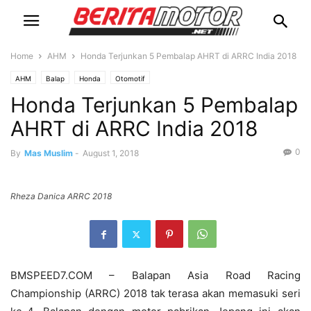
Home
AHM
Honda Terjunkan 5 Pembalap AHRT di ARRC India 2018
AHM
Balap
Honda
Otomotif
Honda Terjunkan 5 Pembalap
AHRT di ARRC India 2018
0
By
Mas Muslim
-
August 1, 2018
Rheza Danica ARRC 2018
BMSPEED7.COM – Balapan Asia Road Racing
Championship (ARRC) 2018 tak terasa akan memasuki seri