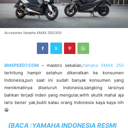
Accesories Yamaha XMAX 250/300
BMSPEED7.COM
– masbro sekalian,
Yamaha XMAX 250
terhitung hampir setahun dikenalkan ke konsumen
Indonesia,pun saat ini sudah banyak konsumen yang
menikmatinya diseluruh Indonesia,sangking larsinya
bahkan terjadi inden yang mengular,wihh skutik mahal aja
laris bener yak,bukti kalau orang Indonesia kaya kaya nih
😀
(BACA :
YAMAHA INDONESIA RESMI