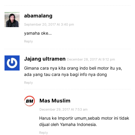
abamalang
September 20, 2017 At 3:40 pm
yamaha oke…
Reply
Jajang ultramen
December 28, 2017 At 9:12 pm
Gimana cara nya kita orang indo beli motor itu ya,
ada yang tau cara nya bagi info nya dong
Reply
Mas Muslim
December 29, 2017 At 7:53 am
Harus ke Importir umum,sebab motor ini tidak
dijual oleh Yamaha Indonesia.
Reply