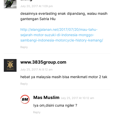
July 20, 2017 At 1:09 pm
desainnya everlasting enak dipandang, walau masih
gantengan Satria Hiu
http://elangjalanan.net/2017/07/20/mau-tahu-
sejarah-motor-suzuki-di-indonesia-monggo-
sambangi-indonesia-motorcycle-history-kemang/
Reply
www.3835group.com
July 25, 2017 At 8:12 am
hebat ya malaysia masih bisa menikmati motor 2 tak
Reply
Mas Muslim
July 25, 2017 At 10:12 am
Iya om,disini cuma ngiler ?
Reply