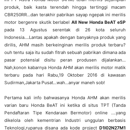
produk, baik kasta terendah hingga tertinggi macam
CBR250RR…dan terakhir pabrikan sayap ngepak ini merilis
motor bergenre skutik berlabel
All New Honda BeAT eSP
pada 13 Agustus serentak di 26 kota seluruh
Indonesia….Lantas apakah dengan banyaknya produk yang
dirilis, AHM masih berkeinginan merilis produk terbaru?
ouh tentu saja itu sudah fitrah sebuah pabrikan dimana ada
pasar potensial disitu peran produsen dijalankan…
Nah,konon kabarnya Honda AHM akan merilis motor matik
terbaru pada hari Rabu,19 Oktober 2016 di kawasan
Sudirman,Jakarta Pusat…wah…anyar maneh sob!
Pertama kali info bahwasanya Honda AHM akan merilis
varian baru Honda BeAT ini ketika di situs TPT (Tanda
Pendaftaran Tipe Kendaraan Bermotor) online ….yang
dikelola oleh kementrian Industri unggulan berbasis
Teknologi,rupanya disana ada kode project
D1l02N27M1