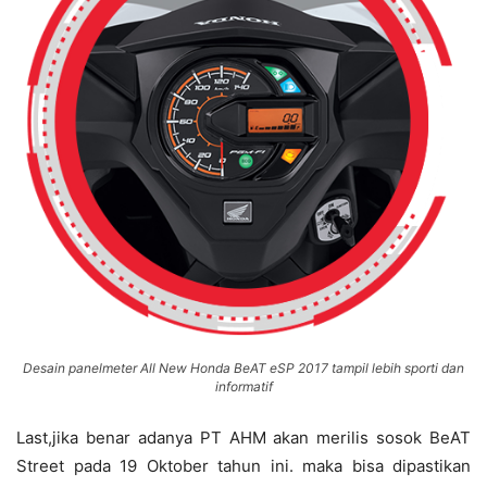
Desain panelmeter All New Honda BeAT eSP 2017 tampil lebih sporti dan
informatif
Last,jika benar adanya PT AHM akan merilis sosok BeAT
Street pada 19 Oktober tahun ini. maka bisa dipastikan