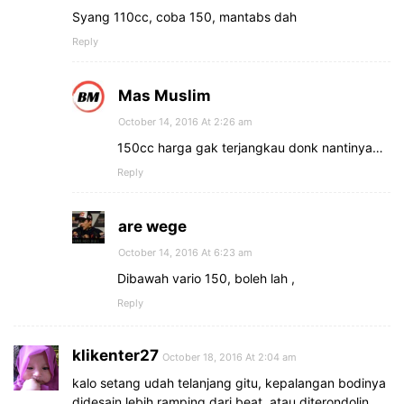
Syang 110cc, coba 150, mantabs dah
Reply
Mas Muslim
October 14, 2016 At 2:26 am
150cc harga gak terjangkau donk nantinya…
Reply
are wege
October 14, 2016 At 6:23 am
Dibawah vario 150, boleh lah ,
Reply
klikenter27
October 18, 2016 At 2:04 am
kalo setang udah telanjang gitu, kepalangan bodinya
didesain lebih ramping dari beat, atau diterondolin