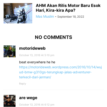
AHM Akan Rilis Motor Baru Esok
Hari, Kira-kira Apa?
Mas Muslim
-
September 18, 2022
NO COMMENTS
motorideweb
October 13, 2016 At 5:10 pm
beat everywhere he he
https://motorideweb.wordpress.com/2016/10/14/wuj
ud-bmw-g310gs-terungkap-jelas-adventurer-
terkecil-dari-jerman/
Reply
are wege
October 13, 2016 At 6:12 pm