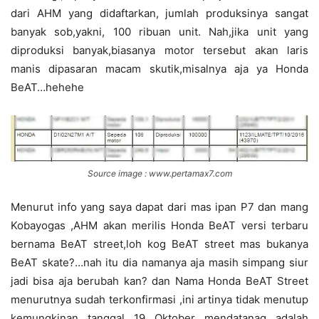
dari AHM yang didaftarkan, jumlah produksinya sangat
banyak sob,yakni, 100 ribuan unit. Nah,jika unit yang
diproduksi banyak,biasanya motor tersebut akan laris
manis dipasaran macam skutik,misalnya aja ya Honda
BeAT…hehehe
Source image : www.pertamax7.com
Menurut info yang saya dapat dari mas ipan P7 dan mang
Kobayogas ,AHM akan merilis Honda BeAT versi terbaru
bernama BeAT street,loh kog BeAT street mas bukanya
BeAT skate?…nah itu dia namanya aja masih simpang siur
jadi bisa aja berubah kan? dan Nama Honda BeAT Street
menurutnya sudah terkonfirmasi ,ini artinya tidak menutup
kemungkinan tanggal 19 Oktober mendatanag adalah