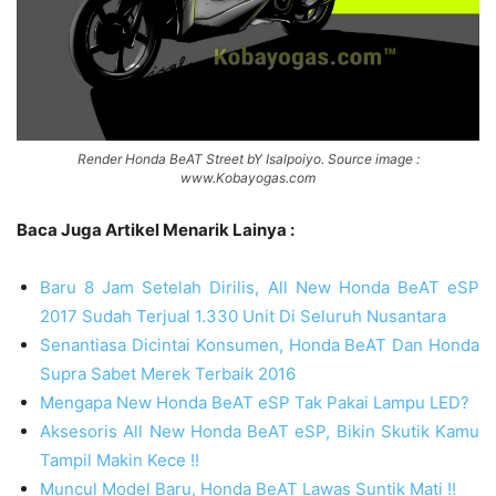
Render Honda BeAT Street bY Isalpoiyo. Source image :
www.Kobayogas.com
Baca Juga Artikel Menarik Lainya :
Baru 8 Jam Setelah Dirilis, All New Honda BeAT eSP
2017 Sudah Terjual 1.330 Unit Di Seluruh Nusantara
Senantiasa Dicintai Konsumen, Honda BeAT Dan Honda
Supra Sabet Merek Terbaik 2016
Mengapa New Honda BeAT eSP Tak Pakai Lampu LED?
Aksesoris All New Honda BeAT eSP, Bikin Skutik Kamu
Tampil Makin Kece !!
Muncul Model Baru, Honda BeAT Lawas Suntik Mati !!