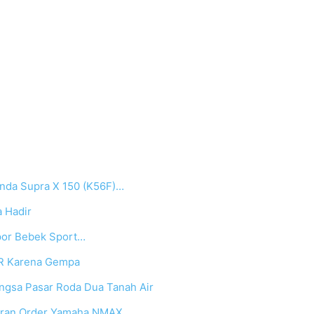
onda Supra X 150 (K56F)…
 Hadir
opor Bebek Sport…
R Karena Gempa
ngsa Pasar Roda Dua Tanah Air
jiran Order Yamaha NMAX