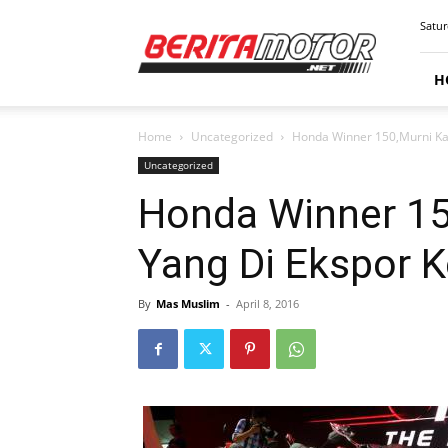
BERITAMOTOR.NET
Satur
H
Home
Uncategorized
Honda Winner 150,Murni Ka
Uncategorized
Honda Winner 1
Yang Di Ekspor 
By
Mas Muslim
-
April 8, 2016