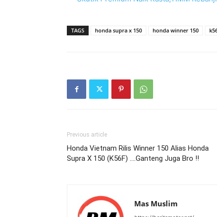
TAGS
honda supra x 150
honda winner 150
k5
Previous article
Honda Vietnam Rilis Winner 150 Alias Honda
Supra X 150 (K56F) ….Ganteng Juga Bro !!
Mas Muslim