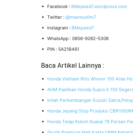
Facebook :
BMspeed7.wordpress.com
Twitter :
@masmuslim7
Instagram :
BMspeed7
WhatsApp : 0856-9282-5308
PIN : 5A21B461
Baca Artikel Lainnya :
Honda Vietnam Rilis Winner 150 Alias H
AHM Pastikan Honda Supra X 150 Segera
Inilah Perkembangan Suzuki Satria,Pel
Honda Jepang Stop Produksi CBR1000R
Honda Tetap Kokoh Kuasai 78 Persen Pa
Skutik Premium Naik Kasta,YIMM Keban