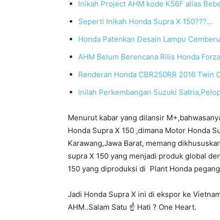
Inikah Project AHM kode K56F alias Beb
Seperti Inikah Honda Supra X 150???…
Honda Patenkan Desain Lampu Cemberu
AHM Belum Berencana Rilis Honda Forz
Renderan Honda CBR250RR 2016 Twin Cyl
Inilah Perkembangan Suzuki Satria,Pelo
Menurut kabar yang dilansir M+,bahwasany
Honda Supra X 150 ,dimana Motor Honda Sup
Karawang,Jawa Barat, memang dikhususkan 
supra X 150 yang menjadi produk global de
150 yang diproduksi di Plant Honda pegangs
Jadi Honda Supra X ini di ekspor ke Vietn
AHM..Salam Satu ☝ Hati ? One Heart.