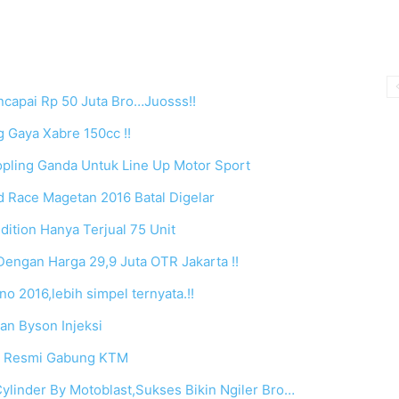
ncapai Rp 50 Juta Bro…Juosss!!
 Gaya Xabre 150cc !!
ling Ganda Untuk Line Up Motor Sport
d Race Magetan 2016 Batal Digelar
dition Hanya Terjual 75 Unit
Dengan Harga 29,9 Juta OTR Jakarta !!
o 2016,lebih simpel ternyata.!!
n Byson Injeksi
h Resmi Gabung KTM
inder By Motoblast,Sukses Bikin Ngiler Bro…