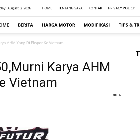
day, August 8, 2026
HOME
TENTANG SAYA
KONTAK
PRIVACY POLICY
OME
BERITA
HARGA MOTOR
MODIFIKASI
TIPS & TR
rya AHM Yang Di Ekspor Ke Vietnam
T
50,Murni Karya AHM
Ke Vietnam
4