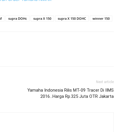
6f
supra DOHc
supra X 150
supra X 150 DOHC
winner 150
Next article
Yamaha Indonesia Rilis MT-09 Tracer Di IIMS
2016…Harga Rp.325 Juta OTR Jakarta