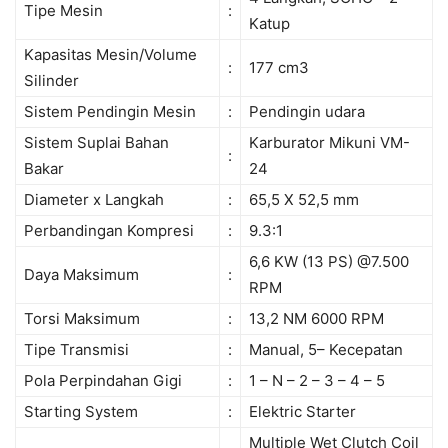
Tipe Mesin
:
Katup
Kapasitas Mesin/Volume
:
177 cm3
Silinder
Sistem Pendingin Mesin
:
Pendingin udara
Sistem Suplai Bahan
Karburator Mikuni VM-
:
Bakar
24
Diameter x Langkah
:
65,5 X 52,5 mm
Perbandingan Kompresi
:
9.3:1
6,6 KW (13 PS) @7.500
Daya Maksimum
:
RPM
Torsi Maksimum
:
13,2 NM 6000 RPM
Tipe Transmisi
:
Manual, 5– Kecepatan
Pola Perpindahan Gigi
:
1 – N – 2 – 3 – 4 – 5
Starting System
:
Elektric Starter
Multiple Wet Clutch Coil