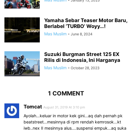
January 13, 2025
Yamaha Sebar Teaser Motor Baru,
Berlabel ‘TURBO’ Woyy…!
Mas Muslim
-
June 8, 2024
Suzuki Burgman Street 125 EX
Rilis di Indonesia, Ini Harganya
Mas Muslim
-
October 28, 2023
1 COMMENT
Tomcat
August 31, 2019 At 3:10 pm
Ayolah…keluar in motor kek gini…aq dah pernah pk
beatstreet…mesinnya di rpm rendah kemrosok…kt
iwb..nex II mesinnya alus….suspensi empuk…aq suka