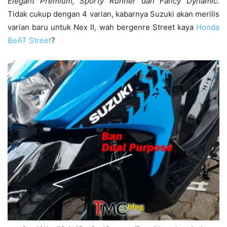
Elegant Premium, Sporty Runner dan Fancy Dynamic
.
Tidak cukup dengan 4 varian, kabarnya Suzuki akan merilis
varian baru untuk Nex II, wah bergenre Street kaya
Honda
BeAT Street
?