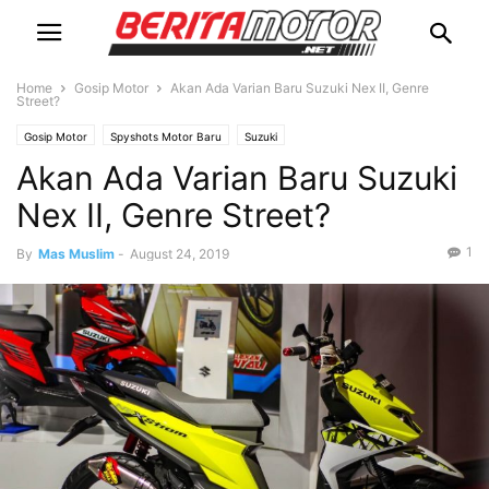
Home
Gosip Motor
Akan Ada Varian Baru Suzuki Nex II, Genre
Street?
Gosip Motor
Spyshots Motor Baru
Suzuki
Akan Ada Varian Baru Suzuki
Nex II, Genre Street?
1
By
Mas Muslim
-
August 24, 2019