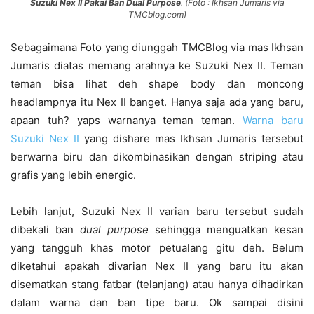
Suzuki Nex II Pakai Ban Dual Purpose
. (Foto : Ikhsan Jumaris via
TMCblog.com)
Sebagaimana Foto yang diunggah TMCBlog via mas Ikhsan
Jumaris diatas memang arahnya ke Suzuki Nex II. Teman
teman bisa lihat deh shape body dan moncong
headlampnya itu Nex II banget. Hanya saja ada yang baru,
apaan tuh? yaps warnanya teman teman.
Warna baru
Suzuki Nex II
yang dishare mas Ikhsan Jumaris tersebut
berwarna biru dan dikombinasikan dengan striping atau
grafis yang lebih energic.
Lebih lanjut, Suzuki Nex II varian baru tersebut sudah
dibekali ban
dual purpose
sehingga menguatkan kesan
yang tangguh khas motor petualang gitu deh. Belum
diketahui apakah divarian Nex II yang baru itu akan
disematkan stang fatbar (telanjang) atau hanya dihadirkan
dalam warna dan ban tipe baru. Ok sampai disini