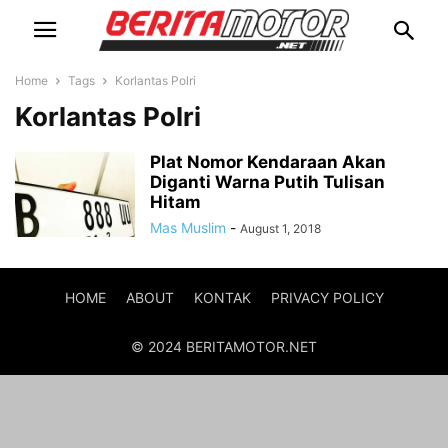
Home
Tags
Korlantas Polri
Korlantas Polri
Plat Nomor Kendaraan Akan
Diganti Warna Putih Tulisan
Hitam
Mas Muslim
-
August 1, 2018
HOME
ABOUT
KONTAK
PRIVACY POLICY
© 2024 BERITAMOTOR.NET