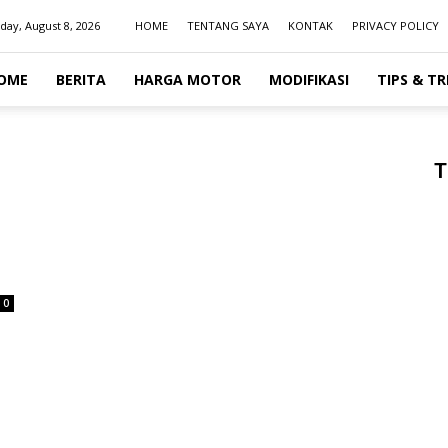
day, August 8, 2026
HOME
TENTANG SAYA
KONTAK
PRIVACY POLICY
OME
BERITA
HARGA MOTOR
MODIFIKASI
TIPS & TR
T
0